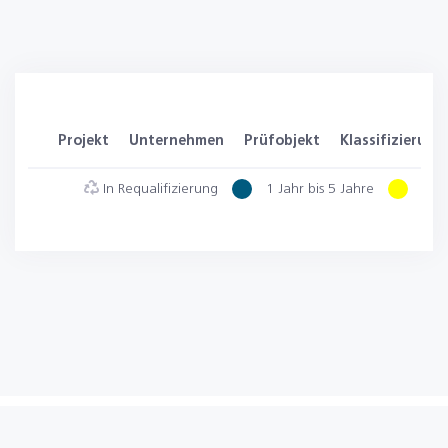
Projekt
Unternehmen
Prüfobjekt
Klassifizierung
In Requalifizierung
1 Jahr bis 5 Jahre
6 Mo