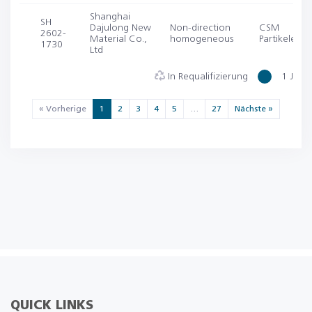
Shanghai
SH
Dajulong New
Non-direction
CSM
2602-
Material Co.,
homogeneous
Partikelemis
1730
Ltd
In Requalifizierung
1 Jahr 
« Vorherige
1
2
3
4
5
…
27
Nächste »
QUICK LINKS