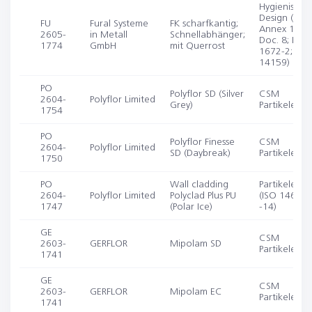
Hygienische
Design (EU 
FU
Fural Systeme
FK scharfkantig;
Annex 1; E
2605-
in Metall
Schnellabhänger;
Doc. 8; DIN 
1774
GmbH
mit Querrost
1672-2; IS
14159)
PO
Polyflor SD (Silver
CSM
2604-
Polyflor Limited
Grey)
Partikelemis
1754
PO
Polyflor Finesse
CSM
2604-
Polyflor Limited
SD (Daybreak)
Partikelemis
1750
PO
Wall cladding
Partikelemis
2604-
Polyflor Limited
Polyclad Plus PU
(ISO 14644-
1747
(Polar Ice)
-14)
GE
CSM
2603-
GERFLOR
Mipolam SD
Partikelemis
1741
GE
CSM
2603-
GERFLOR
Mipolam EC
Partikelemis
1741