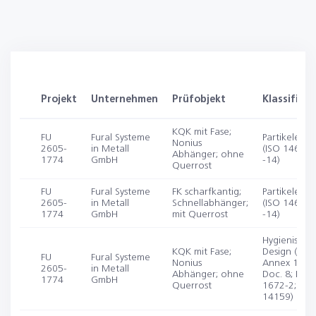
Projekt
Unternehmen
Prüfobjekt
Klassifizie
KQK mit Fase;
FU
Fural Systeme
Partikelemis
Nonius
2605-
in Metall
(ISO 14644-
Abhänger; ohne
1774
GmbH
-14)
Querrost
FU
Fural Systeme
FK scharfkantig;
Partikelemis
2605-
in Metall
Schnellabhänger;
(ISO 14644-
1774
GmbH
mit Querrost
-14)
Hygienische
KQK mit Fase;
Design (EU 
FU
Fural Systeme
Nonius
Annex 1; E
2605-
in Metall
Abhänger; ohne
Doc. 8; DIN 
1774
GmbH
Querrost
1672-2; IS
14159)