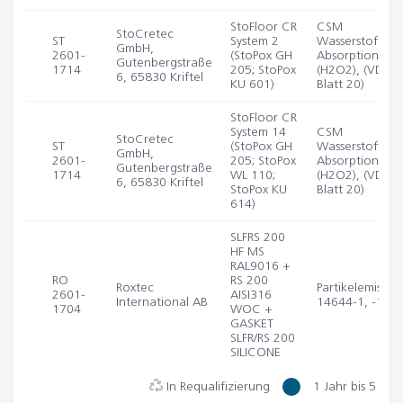
StoFloor CR
CSM
StoCretec
ST
System 2
Wasserstoffper
GmbH,
2601-
(StoPox GH
Absorption/Des
Gutenbergstraße
1714
205; StoPox
(H2O2), (VDI 2
6, 65830 Kriftel
KU 601)
Blatt 20)
StoFloor CR
System 14
CSM
StoCretec
ST
(StoPox GH
Wasserstoffper
GmbH,
2601-
205; StoPox
Absorption/Des
Gutenbergstraße
1714
WL 110;
(H2O2), (VDI 2
6, 65830 Kriftel
StoPox KU
Blatt 20)
614)
SLFRS 200
HF MS
RAL9016 +
RO
RS 200
Roxtec
Partikelemission
2601-
AISI316
International AB
14644-1, -14)
1704
WOC +
GASKET
SLFR/RS 200
SILICONE
In Requalifizierung
1 Jahr bis 5 Jah