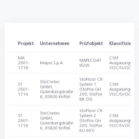
Projekt
Unternehmen
Prüfobjekt
Klassifizieru
MA
CSM
MAPECOAT
2601-
Mapei S.p.A.
Ausgasungsver
I62W
1718
VOC/SVOC
StoFloor CR
StoCretec
ST
System 1
CSM
GmbH,
2601-
(StoPox GH
Ausgasungsver
Gutenbergstraße
1714
205; StoPox
VOC/SVOC
6, 65830 Kriftel
BB OS)
StoFloor CR
StoCretec
ST
System 2
CSM
GmbH,
2601-
(StoPox GH
Ausgasungsver
Gutenbergstraße
1714
205; StoPox
VOC/SVOC
6, 65830 Kriftel
KU 601)