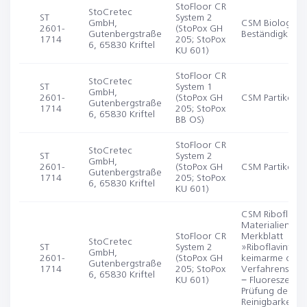
StoFloor CR
StoCretec
ST
System 2
GmbH,
CSM Biologisc
2601-
(StoPox GH
Gutenbergstraße
Beständigkeit
1714
205; StoPox
6, 65830 Kriftel
KU 601)
StoFloor CR
StoCretec
ST
System 1
GmbH,
2601-
(StoPox GH
CSM Partikelem
Gutenbergstraße
1714
205; StoPox
6, 65830 Kriftel
BB OS)
StoFloor CR
StoCretec
ST
System 2
GmbH,
2601-
(StoPox GH
CSM Partikelem
Gutenbergstraße
1714
205; StoPox
6, 65830 Kriftel
KU 601)
CSM Riboflavin
Materialien (
StoFloor CR
Merkblatt
StoCretec
ST
System 2
»Riboflavintest 
GmbH,
2601-
(StoPox GH
keimarme oder 
Gutenbergstraße
1714
205; StoPox
Verfahrenstec
6, 65830 Kriftel
KU 601)
− Fluoreszenzte
Prüfung der
Reinigbarkeit«)