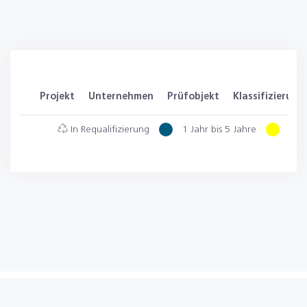
Projekt
Unternehmen
Prüfobjekt
Klassifizierung
In Requalifizierung
1 Jahr bis 5 Jahre
6 Mo