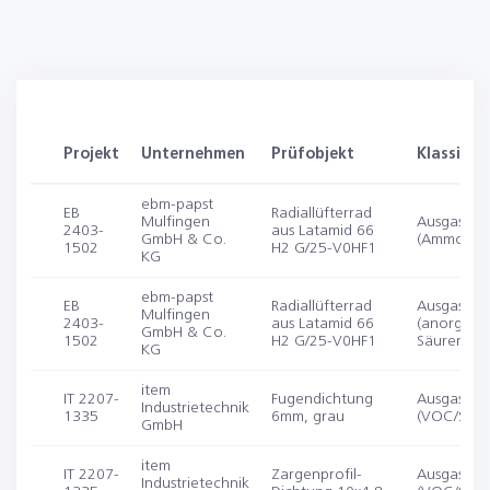
Projekt
Unternehmen
Prüfobjekt
Klassifiz
ebm-papst
EB
Radiallüfterrad
Mulfingen
Ausgasung
2403-
aus Latamid 66
GmbH & Co.
(Ammoniak
1502
H2 G/25-V0HF1
KG
ebm-papst
EB
Radiallüfterrad
Ausgasung
Mulfingen
2403-
aus Latamid 66
(anorgani
GmbH & Co.
1502
H2 G/25-V0HF1
Säuren (Ac
KG
item
IT 2207-
Fugendichtung
Ausgasung
Industrietechnik
1335
6mm, grau
(VOC/SVO
GmbH
item
IT 2207-
Zargenprofil-
Ausgasung
Industrietechnik