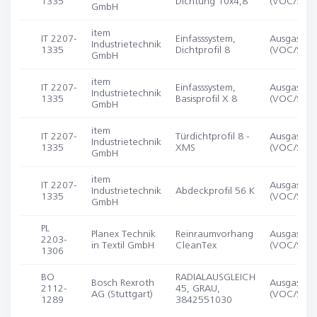
1335
Dichtung 10x4,8
(VOC/SVO
GmbH
item
IT 2207-
Einfasssystem,
Ausgasung
Industrietechnik
1335
Dichtprofil 8
(VOC/SVO
GmbH
item
IT 2207-
Einfasssystem,
Ausgasung
Industrietechnik
1335
Basisprofil X 8
(VOC/SVO
GmbH
item
IT 2207-
Türdichtprofil 8 -
Ausgasung
Industrietechnik
1335
XMS
(VOC/SVO
GmbH
item
IT 2207-
Ausgasung
Industrietechnik
Abdeckprofil 56 K
1335
(VOC/SVO
GmbH
PL
Planex Technik
Reinraumvorhang
Ausgasung
2203-
in Textil GmbH
CleanTex
(VOC/SVO
1306
BO
RADIALAUSGLEICH
Bosch Rexroth
Ausgasung
2112-
45, GRAU,
AG (Stuttgart)
(VOC/SVO
1289
3842551030