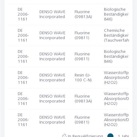
DE
Biologische
DENSO WAVE
Fluorine
2006-
Beständigkeit (IS
Incorporated
(09813A)
1161
846)
DE
Chemische
DENSO WAVE
Fluorine
2006-
Beständigkeit
Incorporated
(09811)
1161
(Tauchverfahren)
DE
Biologische
DENSO WAVE
Fluorine
2006-
Beständigkeit (IS
Incorporated
(09811)
1161
846)
DE
Wasserstoffperox
DENSO WAVE
Resin (U-
2006-
Absorption/Desor
Incorporated
100 C-N)
1161
(H2O2)
DE
Wasserstoffperox
DENSO WAVE
Fluorine
2006-
Absorption/Desor
Incorporated
(09813A)
1161
(H2O2)
DE
Wasserstoffperox
DENSO WAVE
Fluorine
2006-
Absorption/Desor
Incorporated
(09811)
1161
(H2O2)
In Requalifizierung
1 Jahr bis