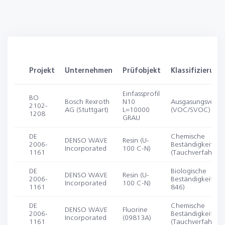
Projekt
Unternehmen
Prüfobjekt
Klassifizierung
Einfassprofil
BO
Bosch Rexroth
N10
Ausgasungsverha
2102-
AG (Stuttgart)
L=10000
(VOC/SVOC)
1208
GRAU
DE
Chemische
DENSO WAVE
Resin (U-
2006-
Beständigkeit
Incorporated
100 C-N)
1161
(Tauchverfahren)
DE
Biologische
DENSO WAVE
Resin (U-
2006-
Beständigkeit (IS
Incorporated
100 C-N)
1161
846)
DE
Chemische
DENSO WAVE
Fluorine
2006-
Beständigkeit
Incorporated
(09813A)
1161
(Tauchverfahren)