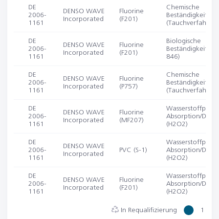
DE
Chemische
DENSO WAVE
Fluorine
2006-
Beständigkeit
Incorporated
(F201)
1161
(Tauchverfahren)
DE
Biologische
DENSO WAVE
Fluorine
2006-
Beständigkeit (IS
Incorporated
(F201)
1161
846)
DE
Chemische
DENSO WAVE
Fluorine
2006-
Beständigkeit
Incorporated
(P757)
1161
(Tauchverfahren)
DE
Wasserstoffperox
DENSO WAVE
Fluorine
2006-
Absorption/Desor
Incorporated
(MF207)
1161
(H2O2)
DE
Wasserstoffperox
DENSO WAVE
2006-
PVC (S-1)
Absorption/Desor
Incorporated
1161
(H2O2)
DE
Wasserstoffperox
DENSO WAVE
Fluorine
2006-
Absorption/Desor
Incorporated
(F201)
1161
(H2O2)
In Requalifizierung
1 Jahr