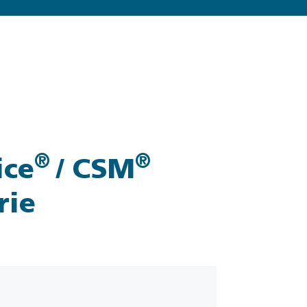
®
®
ice
/ CSM
rie