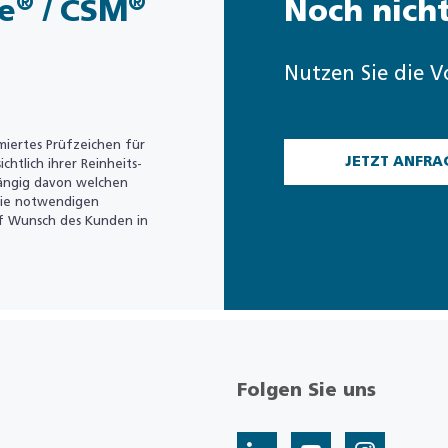
®
®
e
/ CSM
Noch nicht
Nutzen Sie die V
miertes Prüfzeichen für
JETZT ANFRA
chtlich ihrer Reinheits-
hängig davon welchen
 die notwendigen
uf Wunsch des Kunden in
Folgen Sie uns