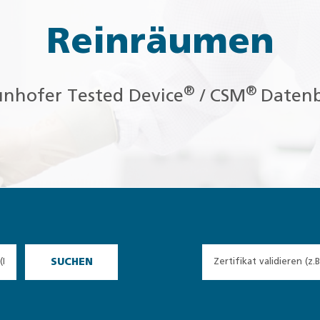
Reinräumen
®
®
unhofer Tested Device
/ CSM
Daten
SUCHEN