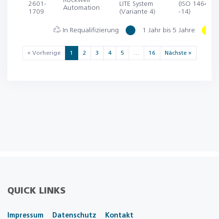
Rockwell
2601-
LITE System
(ISO 14644-1
Automation
1709
(Variante 4)
-14)
In Requalifizierung
1 Jahr bis 5 Jahre
« Vorherige
1
2
3
4
5
…
16
Nächste »
QUICK LINKS
Impressum
Datenschutz
Kontakt