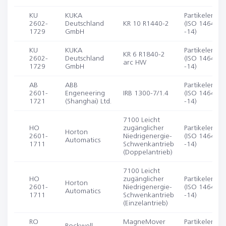
KU
KUKA
Partikelemiss
2602-
Deutschland
KR 10 R1440-2
(ISO 14644-1
1729
GmbH
-14)
KU
KUKA
Partikelemiss
KR 6 R1840-2
2602-
Deutschland
(ISO 14644-1
arc HW
1729
GmbH
-14)
AB
ABB
Partikelemiss
2601-
Engeneering
IRB 1300-7/1.4
(ISO 14644-1
1721
(Shanghai) Ltd.
-14)
7100 Leicht
HO
zugänglicher
Partikelemiss
Horton
2601-
Niedrigenergie-
(ISO 14644-1
Automatics
1711
Schwenkantrieb
-14)
(Doppelantrieb)
7100 Leicht
HO
zugänglicher
Partikelemiss
Horton
2601-
Niedrigenergie-
(ISO 14644-1
Automatics
1711
Schwenkantrieb
-14)
(Einzelantrieb)
RO
MagneMover
Partikelemiss