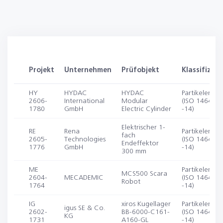
Projekt
Unternehmen
Prüfobjekt
Klassifizier
HY
HYDAC
HYDAC
Partikelemiss
2606-
International
Modular
(ISO 14644-1
1780
GmbH
Electric Cylinder
-14)
Elektrischer 1-
RE
Rena
Partikelemiss
fach
2605-
Technologies
(ISO 14644-1
Endeffektor
1776
GmbH
-14)
300 mm
ME
Partikelemiss
MCS500 Scara
2604-
MECADEMIC
(ISO 14644-1
Robot
1764
-14)
IG
xiros Kugellager
Partikelemiss
igus SE & Co.
2602-
BB-6000-C161-
(ISO 14644-1
KG
1731
A160-GL
-14)