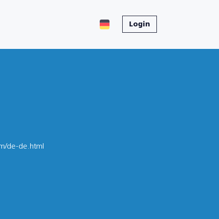
Login
m/de-de.html