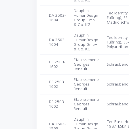
& Co. KG
Dauphin
Tec Identity
DA 2503-
HumanDesign
Fußring), S
1604
Group GmbH
Madrid schw
& Co. KG
Dauphin
Tec Identity
DA 2503-
HumanDesign
Fußring), S
1604
Group GmbH
Polyurethan 
& Co. KG
Etablissements
DE 2503-
Georges
Schraubend
1602
Renault
Etablissements
DE 2503-
Georges
Schraubend
1602
Renault
Etablissements
DE 2503-
Georges
Schraubend
1602
Renault
Dauphin
Tec Basic Ho
DA 2502-
HumanDesign
1987_ESD/_ES
1595
Group GmbH