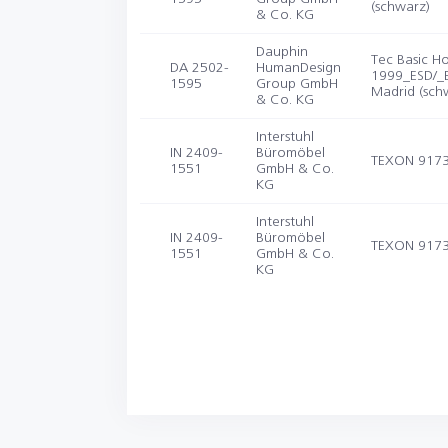
(schwarz)
& Co. KG
Dauphin
Tec Basic Ho
DA 2502-
HumanDesign
1999_ESD/_ES
1595
Group GmbH
Madrid (sch
& Co. KG
Interstuhl
IN 2409-
Büromöbel
TEXON 917
1551
GmbH & Co.
KG
Interstuhl
IN 2409-
Büromöbel
TEXON 917
1551
GmbH & Co.
KG