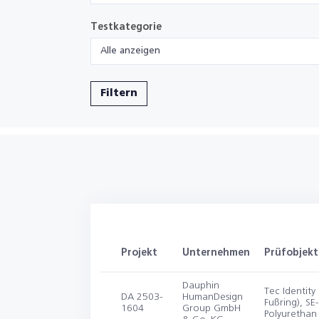
Testkategorie
Alle anzeigen
Filtern
Projekt
Unternehmen
Prüfobjekt
Dauphin
Tec Identity
DA 2503-
HumanDesign
Fußring), S
1604
Group GmbH
Polyurethan 