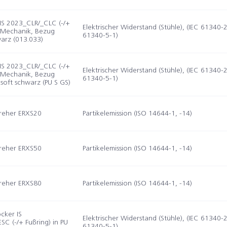
 IS 2023_CLR/_CLC (-/+
Elektrischer Widerstand (Stühle), (IEC 61340-2
E-Mechanik, Bezug
61340-5-1)
arz (013.033)
 IS 2023_CLR/_CLC (-/+
Elektrischer Widerstand (Stühle), (IEC 61340-2
E-Mechanik, Bezug
61340-5-1)
soft schwarz (PU S GS)
reher ERXS20
Partikelemission (ISO 14644-1, -14)
reher ERXS50
Partikelemission (ISO 14644-1, -14)
reher ERXS80
Partikelemission (ISO 14644-1, -14)
cker IS
Elektrischer Widerstand (Stühle), (IEC 61340-2
C (-/+ Fußring) in PU
61340-5-1)