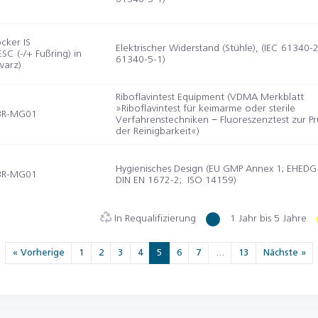
cker IS
Elektrischer Widerstand (Stühle), (IEC 61340-2
C (-/+ Fußring) in
61340-5-1)
warz)
Riboflavintest Equipment (VDMA Merkblatt
»Riboflavintest für keimarme oder sterile
3R-MG01
Verfahrenstechniken − Fluoreszenztest zur P
der Reinigbarkeit«)
Hygienisches Design (EU GMP Annex 1; EHEDG 
3R-MG01
DIN EN 1672-2; ISO 14159)
In Requalifizierung
1 Jahr bis 5 Jahre
« Vorherige
1
2
3
4
5
6
7
…
13
Nächste »