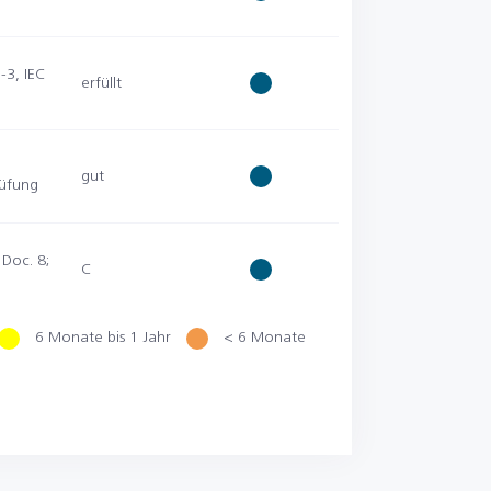
-3, IEC
erfüllt
gut
rüfung
Doc. 8;
C
6 Monate bis 1 Jahr
< 6 Monate