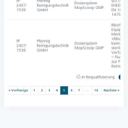
PF
Pfennig
(EU GMP 
Dosiersystem
2407-
Reinigungstechnik
EHEDG Do
MopScoop GMP
1539
GmbH
EN 1672-
14159)
Riboflavi
Equipme
Merkblat
»Riboflav
PF
Pfennig
Dosiersystem
keimarme
2407-
Reinigungstechnik
MopScoop GMP
sterile
1539
GmbH
Verfahre
− Fluores
zur Prüfu
Reinigbar
In Requalifizierung
« Vorherige
1
2
3
4
5
6
7
…
16
Nächste »