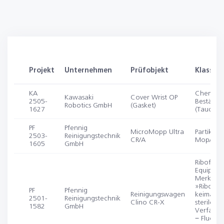
Projekt
Unternehmen
Prüfobjekt
Klassifi
KA
Chemisc
Kawasaki
Cover Wrist OP
2505-
Beständig
Robotics GmbH
(Gasket)
1627
(Tauchve
PF
Pfennig
MicroMopp Ultra
Partikele
2503-
Reinigungstechnik
CR/A
Mop/Tüc
1605
GmbH
Riboflavi
Equipme
Merkblat
»Riboflav
PF
Pfennig
Reinigungswagen
keimarme
2501-
Reinigungstechnik
Clino CR-X
sterile
1582
GmbH
Verfahre
− Fluores