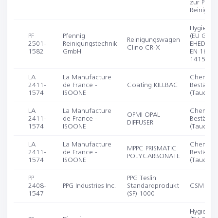
zur Prüfu
Reinigbar
Hygienisc
PF
Pfennig
(EU GMP 
Reinigungswagen
2501-
Reinigungstechnik
EHEDG Do
Clino CR-X
1582
GmbH
EN 1672-
14159)
LA
La Manufacture
Chemisc
2411-
de France -
Coating KILLBAC
Beständig
1574
ISOONE
(Tauchve
LA
La Manufacture
Chemisc
OPMI OPAL
2411-
de France -
Beständig
DIFFUSER
1574
ISOONE
(Tauchve
LA
La Manufacture
Chemisc
MPPC PRISMATIC
2411-
de France -
Beständig
POLYCARBONATE
1574
ISOONE
(Tauchve
PP
PPG Teslin
2408-
PPG Industries Inc.
Standardprodukt
CSM Parti
1547
(SP) 1000
Hygienisc