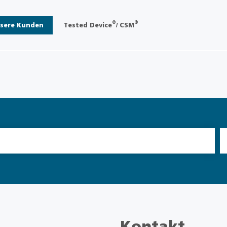
®
®
sere Kunden
Tested Device
/ CSM