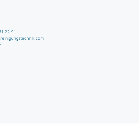
61 22 91
reinigungstechnik.com
e