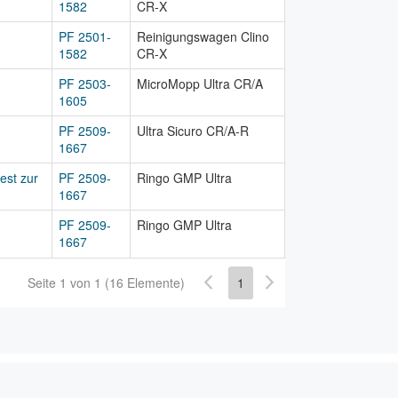
1582
CR-X
PF 2501-
Reinigungswagen Clino
1582
CR-X
PF 2503-
MicroMopp Ultra CR/A
1605
PF 2509-
Ultra Sicuro CR/A-R
1667
est zur
PF 2509-
Ringo GMP Ultra
1667
PF 2509-
Ringo GMP Ultra
1667
Seite 1 von 1 (16 Elemente)
1