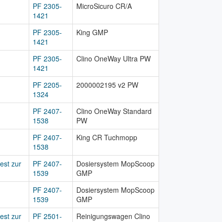
PF 2305-
MicroSicuro CR/A
1421
PF 2305-
King GMP
1421
PF 2305-
Clino OneWay Ultra PW
1421
PF 2205-
2000002195 v2 PW
1324
PF 2407-
Clino OneWay Standard
1538
PW
PF 2407-
King CR Tuchmopp
1538
est zur
PF 2407-
Dosiersystem MopScoop
1539
GMP
PF 2407-
Dosiersystem MopScoop
1539
GMP
est zur
PF 2501-
Reinigungswagen Clino