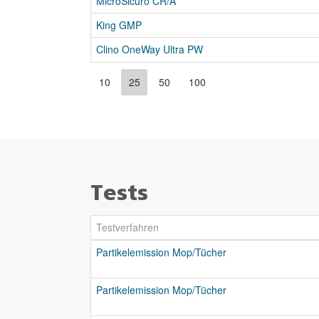
MicroSicuro CR/A
King GMP
Clino OneWay Ultra PW
10
25
50
100
Tests
Testverfahren
Partikelemission Mop/Tücher
Partikelemission Mop/Tücher