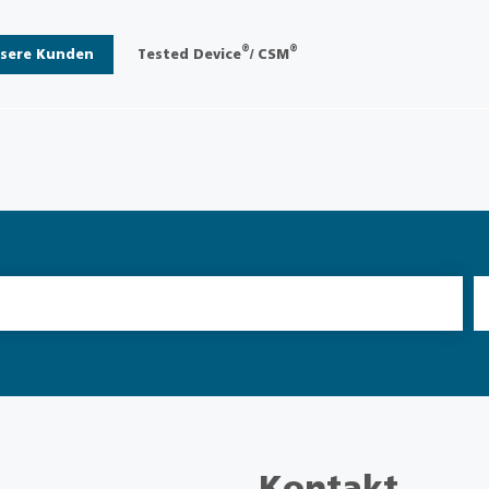
®
®
sere Kunden
Tested Device
/ CSM