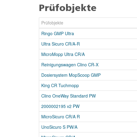
Prüfobjekte
Prüfobjekte
Ringo GMP Ultra
Ultra Sicuro CR/A-R
MicroMopp Ultra CR/A
Reinigungswagen Clino CR-X
Dosiersystem MopScoop GMP
King CR Tuchmopp
Clino OneWay Standard PW
2000002195 v2 PW
MicroSicuro CR/A R
UnoSicuro S PW/A