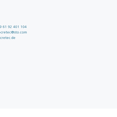
9 61 92 401 104
ocretec@sto.com
cretec.de