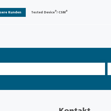
®
®
sere Kunden
Tested Device
/ CSM