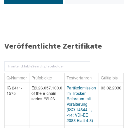
Veröffentlichte Zertifikate
Q-Nummer
Prüfobjekte
Testverfahren
Gültig bis
D
IG 2411-
E2i.26.057.100.0
Partikelemission
03.02.2030
I
1575
of the e-chain
im Trocken-
1
series E2i.26
Reinraum mit
Voralterung
(ISO 14644-1,
-14; VDI-EE
2083 Blatt 4.3)