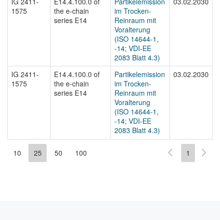
IG 2411-
E14.4.100.0 of
Partikelemission
03.02.2030
I
1575
the e-chain
im Trocken-
1
series E14
Reinraum mit
Voralterung
(ISO 14644-1,
-14; VDI-EE
2083 Blatt 4.3)
IG 2411-
E14.4.100.0 of
Partikelemission
03.02.2030
I
1575
the e-chain
im Trocken-
1
series E14
Reinraum mit
Voralterung
(ISO 14644-1,
-14; VDI-EE
2083 Blatt 4.3)
10
25
50
100
1