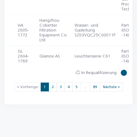
Process
Technol
Hangzhou
HA
Cobetter
Wasser- und
Partikel
2605-
Filtration
Gasleitung
(ISO 14
1772
Equipment Co.
SZ03VQC25C00011P
-14)
Ltd.
GL
Partikel
2604-
Glamox AS
Leuchtenserie C61
(ISO 14
1769
-14)
In Requalifizierung
1 J
« Vorherige
1
2
3
4
5
…
89
Nächste »