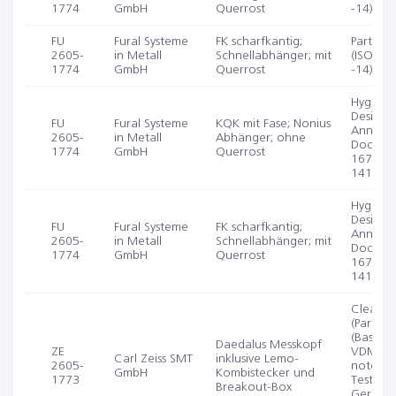
1774
GmbH
Querrost
-14)
FU
Fural Systeme
FK scharfkantig;
Partikel
2605-
in Metall
Schnellabhänger; mit
(ISO 14
1774
GmbH
Querrost
-14)
Hygieni
Design 
FU
Fural Systeme
KQK mit Fase; Nonius
Annex 1
2605-
in Metall
Abhänger; ohne
Doc. 8; 
1774
GmbH
Querrost
1672-2;
14159)
Hygieni
Design 
FU
Fural Systeme
FK scharfkantig;
Annex 1
2605-
in Metall
Schnellabhänger; mit
Doc. 8; 
1774
GmbH
Querrost
1672-2;
14159)
Cleanabi
(Particles
(Based 
Daedalus Messkopf
ZE
VDMA te
Carl Zeiss SMT
inklusive Lemo-
2605-
note “Ri
GmbH
Kombistecker und
1773
Test for
Breakout-Box
Germs or