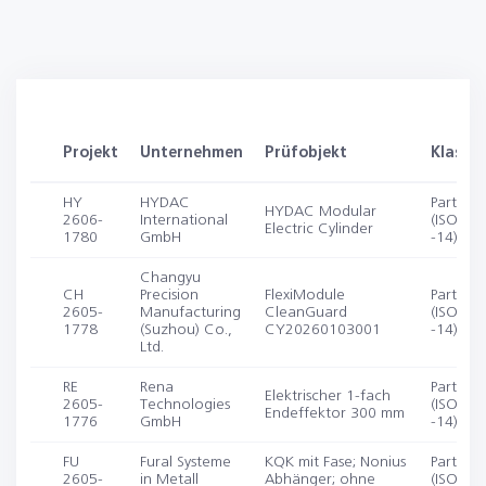
Projekt
Unternehmen
Prüfobjekt
Klassif
HY
HYDAC
Partikel
HYDAC Modular
2606-
International
(ISO 14
Electric Cylinder
1780
GmbH
-14)
Changyu
CH
Precision
FlexiModule
Partikel
2605-
Manufacturing
CleanGuard
(ISO 14
1778
(Suzhou) Co.,
CY20260103001
-14)
Ltd.
RE
Rena
Partikel
Elektrischer 1-fach
2605-
Technologies
(ISO 14
Endeffektor 300 mm
1776
GmbH
-14)
FU
Fural Systeme
KQK mit Fase; Nonius
Partikel
2605-
in Metall
Abhänger; ohne
(ISO 14