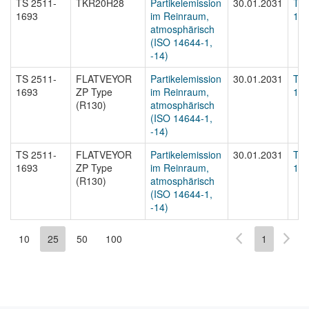
TS 2511-
TKR20H28
Partikelemission
30.01.2031
TS 
1693
im Reinraum,
169
atmosphärisch
(ISO 14644-1,
-14)
TS 2511-
FLATVEYOR
Partikelemission
30.01.2031
TS 
1693
ZP Type
im Reinraum,
169
(R130)
atmosphärisch
(ISO 14644-1,
-14)
TS 2511-
FLATVEYOR
Partikelemission
30.01.2031
TS 
1693
ZP Type
im Reinraum,
169
(R130)
atmosphärisch
(ISO 14644-1,
-14)
10
25
50
100
1