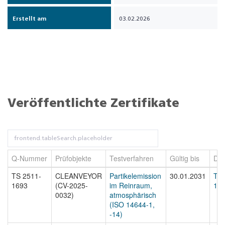
Erstellt am
03.02.2026
Veröffentlichte Zertifikate
Q-Nummer
Prüfobjekte
Testverfahren
Gültig bis
Dat
TS 2511-
CLEANVEYOR
Partikelemission
30.01.2031
TS 
1693
(CV-2025-
im Reinraum,
169
0032)
atmosphärisch
(ISO 14644-1,
-14)