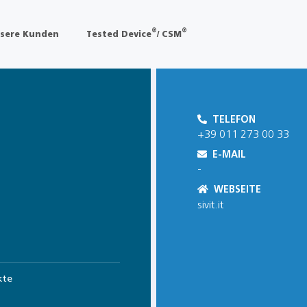
®
®
sere Kunden
Tested Device
/ CSM
TELEFON
+39 011 273 00 33
E-MAIL
-
WEBSEITE
sivit.it
kte