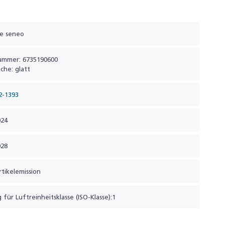
re seneo
ummer: 6735190600
che: glatt
2-1393
024
028
tikelemission
 für Luftreinheitsklasse (ISO-Klasse):1