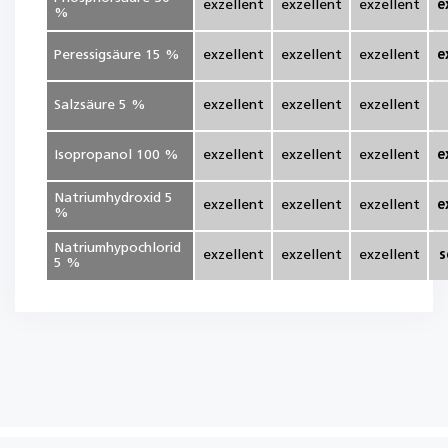
exzellent
exzellent
exzellent
e
%
Peressigsäure 15 %
exzellent
exzellent
exzellent
e
Salzsäure 5 %
exzellent
exzellent
exzellent
Isopropanol 100 %
exzellent
exzellent
exzellent
e
Natriumhydroxid 5
exzellent
exzellent
exzellent
e
%
Natriumhypochlorid
exzellent
exzellent
exzellent
s
5 %