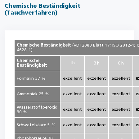
Chemische Beständigkeit
(Tauchverfahren)
Chemische Beständigkeit
(VDI 2083 Blatt 17; ISO 2812-1; 
4628-1)
Chemische
3
6
1
h
h
h
Beständigkeit
Formalin 37 %
exzellent
exzellent
exzellent
e
Ammoniak 25 %
exzellent
exzellent
exzellent
e
Wasserstoffperoxid
exzellent
exzellent
exzellent
e
30 %
Schwefelsäure 5 %
exzellent
exzellent
exzellent
e
Phosphorsäure 30