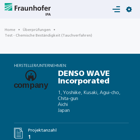
Login
Home
Überprüfungen
Test - Chemische Beständigkeit (Tauchverfahren)
HERSTELLER/UNTERNEHMEN:
DENSO WAVE
Incorporated
1, Yoshiike, Kusaki, Agui-cho,
Chita-gun
Aichi
Japan
Projektanzahl
1