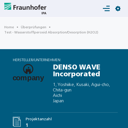
Login
Home
Überprüfungen
Test - Wasserstoffperoxid Absorption/Desorption (H2O2)
HERSTELLER/UNTERNEHMEN:
DENSO WAVE
Incorporated
1, Yoshiike, Kusaki, Agui-cho,
Chita-gun
Aichi
Japan
Projektanzahl
1