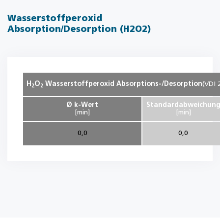
Wasserstoffperoxid
Absorption/Desorption (H2O2)
H
O
Wasserstoffperoxid Absorptions-/Desorption
(VDI 
2
2
Ø k-Wert
Standardabweichun
[min]
[min]
0,0
0,0