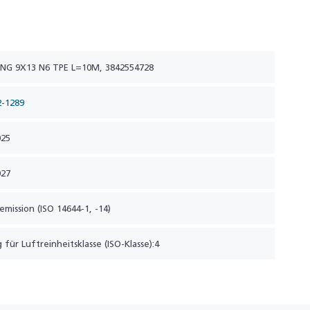
NG 9X13 N6 TPE L=10M, 3842554728
2-1289
025
027
lemission (ISO 14644-1, -14)
 für Luftreinheitsklasse (ISO-Klasse):4