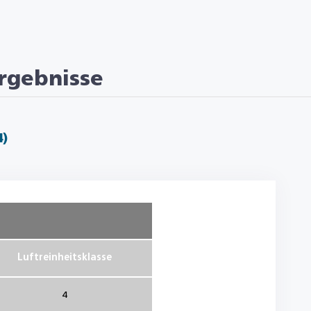
rgebnisse
4)
Luftreinheitsklasse
4