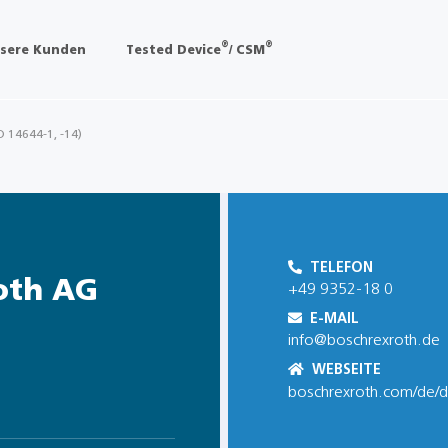
®
®
sere Kunden
Tested Device
/ CSM
O 14644-1, -14)
TELEFON
oth AG
+49 9352-18 0
E-MAIL
info@boschrexroth.de
WEBSEITE
boschrexroth.com/de/d