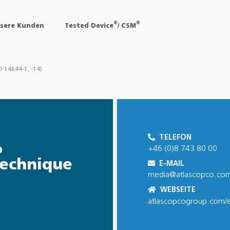
®
®
sere Kunden
Tested Device
/ CSM
O 14644-1, -14)
TELEFON
o
+46 (0)8 743 80 00
Technique
E-MAIL
media@atlascopco.co
WEBSEITE
atlascopcogroup.com/