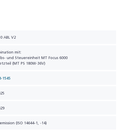
0 ABL V2
ination mit:
ebs- und Steuereinheit MT Focus 6000
etzteil (MT PS 180W-36V)
8-1545
025
029
lemission (ISO 14644-1, -14)