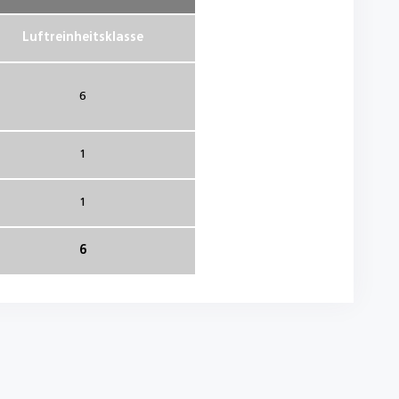
Luftreinheitsklasse
6
1
1
6