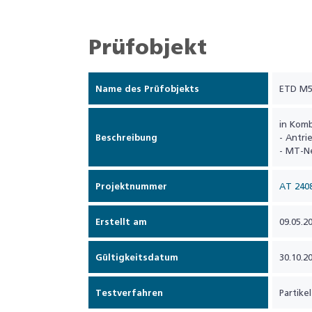
Prüfobjekt
Name des Prüfobjekts
ETD M5
in Komb
Beschreibung
- Antri
- MT-N
Projektnummer
AT 240
Erstellt am
09.05.2
Gültigkeitsdatum
30.10.2
Testverfahren
Partike