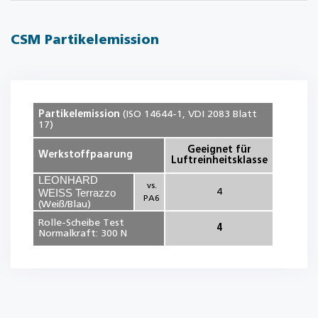
CSM Partikelemission
Partikelemission
(ISO 14644-1, VDI 2083 Blatt
17)
Geeignet für
Werkstoffpaarung
Luftreinheitsklasse
LEONHARD
vs.
WEISS Terrazzo
4
PA6
(Weiß/Blau)
Rolle-Scheibe Test
4
Normalkraft: 300 N