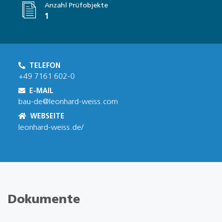
Anzahl Prüfobjekte
1
TELEFON
+49 7161 602-0
E-MAIL
bau-de@leonhard-weiss.com
WEBSEITE
leonhard-weiss.de/
Dokumente