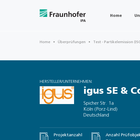
Home
Un
Home
Überprüfungen
Test - Partikelemission (IS
HERSTELLER/UNTERNEHMEN:
igus SE & C
Spicher Str. 1a
Köln (Porz-Lind)
Deutschland
Projektanzahl
Anzahl Prüfobje