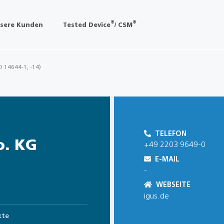
®
®
sere Kunden
Tested Device
/ CSM
O 14644-1, -14)
TELEFON
o. KG
+49 2203 9649-0
E-MAIL
-
WEBSEITE
igus.de
kte