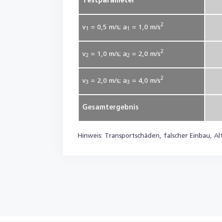
Testparameter
2
v
= 0,5
m/s; a
= 1,0
m/s
1
1
2
v
= 1,0
m/s; a
= 2,0
m/s
2
2
2
v
= 2,0
m/s; a
= 4,0
m/s
3
3
Gesamtergebnis
Hinweis: Transportschäden, falscher Einbau, A