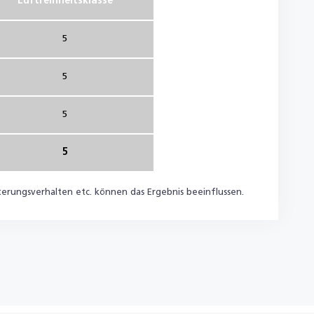
Luftreinheitsklasse
5
5
5
5
lterungsverhalten etc. können das Ergebnis beeinflussen.