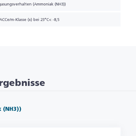
gasungsverhalten (Ammoniak (NH3))
ACCe/m-Klasse (x) bei 23°C< -8,5
rgebnisse
 (NH3))