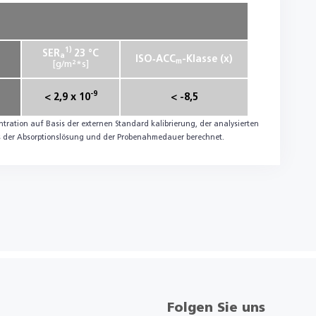
1)
SER
23 °C
a
ISO‑ACC
-Klasse (x)
m
[g/m²*s]
-9
< 2,9 x 10
< -8,5
ration auf Basis der externen Standard kalibrierung, der analysierten
s der Absorptionslösung und der Probenahmedauer berechnet.
Folgen Sie uns