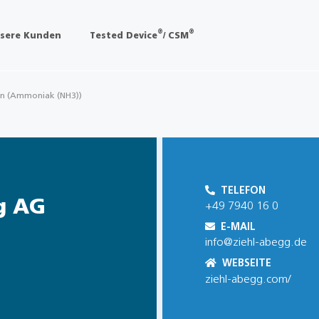
®
®
sere Kunden
Tested Device
/ CSM
en (Ammoniak (NH3))
TELEFON
g AG
+49 7940 16 0
E-MAIL
info@ziehl-abegg.de
WEBSEITE
ziehl-abegg.com/