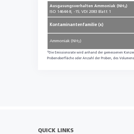
Ausgasungsverhalten Ammoniak (NH
)
3
ISO 14644-8, -15; VDI 2083 Blatt 1
Kontaminantenfamilie (x)
Ammoniak (NH
)
3
1)
Die Emissionsrate wird anhand der gemessenen Konzent
Probenoberfläche oder Anzahl der Proben, des Volumen
QUICK LINKS