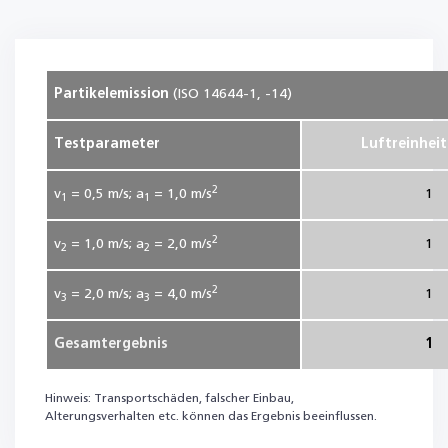
Partikelemission
(ISO 14644-1, -14)
Testparameter
Luftreinheit
2
v
= 0,5
m/s; a
= 1,0
m/s
1
1
1
2
v
= 1,0
m/s; a
= 2,0
m/s
1
2
2
2
v
= 2,0
m/s; a
= 4,0
m/s
1
3
3
Gesamtergebnis
1
Hinweis: Transportschäden, falscher Einbau,
Alterungsverhalten etc. können das Ergebnis beeinflussen.