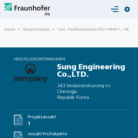
Login
Home
Überprüfungen
Test - Partikelemission (ISO 14644-1, -14)
HERSTELLER/UNTERNEHMEN:
Sung Engineering
Co.,LTD.
343 Sindaeseokseong-ro
Cheongju
Republik Korea
Projektanzahl
1
Anzahl Prüfobjekte