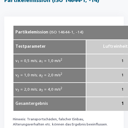
Partikelemission (ISO 14644-1, -14)
Partikelemission
(ISO 14644-1, -14)
Testparameter
Luftreinheit
2
v
= 0,5
m/s; a
= 1,0
m/s
1
1
1
2
v
= 1,0
m/s; a
= 2,0
m/s
1
2
2
2
v
= 2,0
m/s; a
= 4,0
m/s
1
3
3
Gesamtergebnis
1
Hinweis: Transportschäden, falscher Einbau,
Alterungsverhalten etc. können das Ergebnis beeinflussen.