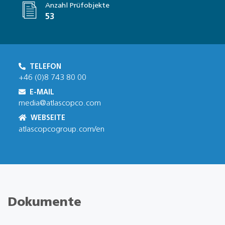
Anzahl Prüfobjekte
53
TELEFON
+46 (0)8 743 80 00
E-MAIL
media@atlascopco.com
WEBSEITE
atlascopcogroup.com/en
Dokumente