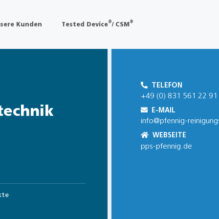
®
®
sere Kunden
Tested Device
/ CSM
TELEFON
+49 (0) 831 561 22 91
technik
E-MAIL
info@pfennig-reinigun
WEBSEITE
pps-pfennig.de
kte