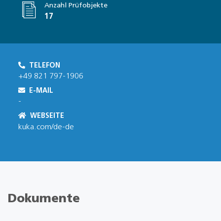
Anzahl Prüfobjekte
17
TELEFON
+49 821 797-1906
E-MAIL
-
WEBSEITE
kuka.com/de-de
Dokumente