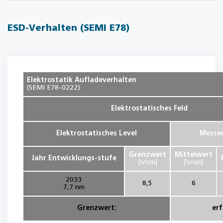
ESD-Verhalten (SEMI E78)
Elektrostatik
Aufladeverhalten
(SEMI E78-0222)
Elektrostatisches Feld
Elektrostatisches Level
Messer
Grenzwert
Mittelwert
Jahr Entwicklungs-stufe
[V/cm]
[V/cm]
2033
8,5
6
7,7 nm
Grenzwert:
erf