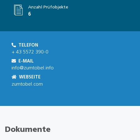
Anzahl Prüfobjekte
6
TELEFON
+ 43 5572 390-0
E-MAIL
info@zumtobel.info
WEBSEITE
zumtobel.com
Dokumente