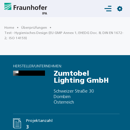
Login
Home
Überprüfungen
Test - Hygienisches Design (EU GMP Annex 1; EHEDG Doc. 8; DIN EN 1672-
2; ISO 14159)
HERSTELLER/UNTERNEHMEN:
Zumtobel
Lighting GmbH
Schweizer Straße 30
Dornbirn
Österreich
Projektanzahl
3